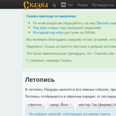
Чат
Форум
Путеводитель
Сказка навсегда остановлена
.
По всем вопросам обращайтесь на наш
Discord
серв
Лор игры открыт
под свободной лицензией.
Исходный код игры
доступен на GitHub.
Мы безмерно благодарны каждому из вас за время, кото
Надеемся, Сказка останется светлым и добрым воспоми
Это были замечательные тринадцать лет. Спасибо вам з
С любовью, команда Сказки.
Летопись
В летопись Пандоры заносятся все важные события, про
Летопись отображается в обратном порядке: от последне
сбросить
город: Йоль
мастер: Ган [фермер 2
Не найдено записей, отвечающих условиям поиска