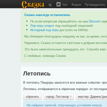
Чат
Форум
Путеводитель
Сказка навсегда остановлена
.
По всем вопросам обращайтесь на наш
Discord
серв
Лор игры открыт
под свободной лицензией.
Исходный код игры
доступен на GitHub.
Мы безмерно благодарны каждому из вас за время, кото
Надеемся, Сказка останется светлым и добрым воспоми
Это были замечательные тринадцать лет. Спасибо вам з
С любовью, команда Сказки.
Летопись
В летопись Пандоры заносятся все важные события, про
Летопись отображается в обратном порядке: от последне
сбросить
город: Гестахор
мастер: Дарина [ры
Не найдено записей, отвечающих условиям поиска