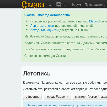
Чат
Форум
Путеводитель
Сказка навсегда остановлена
.
По всем вопросам обращайтесь на наш
Discord
серв
Лор игры открыт
под свободной лицензией.
Исходный код игры
доступен на GitHub.
Мы безмерно благодарны каждому из вас за время, кото
Надеемся, Сказка останется светлым и добрым воспоми
Это были замечательные тринадцать лет. Спасибо вам з
С любовью, команда Сказки.
Летопись
В летопись Пандоры заносятся все важные события, про
Летопись отображается в обратном порядке: от последне
сбросить
город: Родрог
мастер: Грегор [лека
Не найдено записей, отвечающих условиям поиска