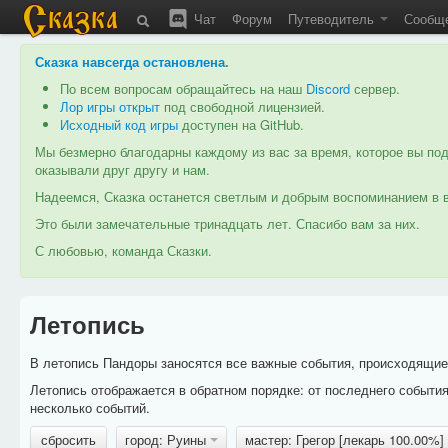
Чат
Форум
Путеводитель
Сообщ
Сказка навсегда остановлена
.
По всем вопросам обращайтесь на наш
Discord
сервер.
Лор игры открыт
под свободной лицензией.
Исходный код игры
доступен на GitHub.
Мы безмерно благодарны каждому из вас за время, которое вы под
оказывали друг другу и нам.
Надеемся, Сказка останется светлым и добрым воспоминанием в в
Это были замечательные тринадцать лет. Спасибо вам за них.
С любовью, команда Сказки.
Летопись
В летопись Пандоры заносятся все важные события, происходящие в
Летопись отображается в обратном порядке: от последнего событи
несколько событий.
сбросить
город: Руины
мастер: Грегор [лекарь 100.00%]