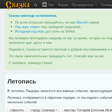
Чат
Форум
Путеводитель
Сообщ
Сказка навсегда остановлена
.
По всем вопросам обращайтесь на наш
Discord
сервер.
Лор игры открыт
под свободной лицензией.
Исходный код игры
доступен на GitHub.
Мы безмерно благодарны каждому из вас за время, которое вы под
оказывали друг другу и нам.
Надеемся, Сказка останется светлым и добрым воспоминанием в в
Это были замечательные тринадцать лет. Спасибо вам за них.
С любовью, команда Сказки.
Летопись
В летопись Пандоры заносятся все важные события, происходящие в
Летопись отображается в обратном порядке: от последнего событи
несколько событий.
сбросить
город: Сианора
мастер: Гоггерим [плотник 58.