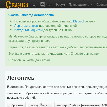
Чат
Форум
Путеводитель
Сообщ
Сказка навсегда остановлена
.
По всем вопросам обращайтесь на наш
Discord
сервер.
Лор игры открыт
под свободной лицензией.
Исходный код игры
доступен на GitHub.
Мы безмерно благодарны каждому из вас за время, которое вы под
оказывали друг другу и нам.
Надеемся, Сказка останется светлым и добрым воспоминанием в в
Это были замечательные тринадцать лет. Спасибо вам за них.
С любовью, команда Сказки.
Летопись
В летопись Пандоры заносятся все важные события, происходящие в
Летопись отображается в обратном порядке: от последнего событи
несколько событий.
сбросить
город: Йоль
мастер: Ронборг [магомеханик 10