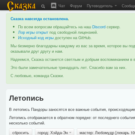
Чат
Форум
Путеводитель
Сообщ
Сказка навсегда остановлена
.
По всем вопросам обращайтесь на наш
Discord
сервер.
Лор игры открыт
под свободной лицензией.
Исходный код игры
доступен на GitHub.
Мы безмерно благодарны каждому из вас за время, которое вы под
оказывали друг другу и нам.
Надеемся, Сказка останется светлым и добрым воспоминанием в в
Это были замечательные тринадцать лет. Спасибо вам за них.
С любовью, команда Сказки.
Летопись
В летопись Пандоры заносятся все важные события, происходящие в
Летопись отображается в обратном порядке: от последнего событи
несколько событий.
сбросить
город: Хэйда-Эн
мастер: Любомудр [лекарь 1