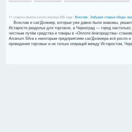
11 старого квинта сухого месяца 226 года
:
Всеслав
,
Забудем старые обиды: вр
Всеслав и сах'Дхокиер, которые уже давно были знакомы, решили
Истаросте раздолье для торговли, а Черноград — город настолько 
честным путём средства и товары в «Оплоте благородства» станов
Arcanum Silva к некоторым предприятиям сах'Дхокиера всё росло 
проведения торговых и не только операций между Истаростом, Чер