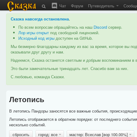
Чат
Форум
Путеводитель
Сообщ
Сказка навсегда остановлена
.
По всем вопросам обращайтесь на наш
Discord
сервер.
Лор игры открыт
под свободной лицензией.
Исходный код игры
доступен на GitHub.
Мы безмерно благодарны каждому из вас за время, которое вы под
оказывали друг другу и нам.
Надеемся, Сказка останется светлым и добрым воспоминанием в в
Это были замечательные тринадцать лет. Спасибо вам за них.
С любовью, команда Сказки.
Летопись
В летопись Пандоры заносятся все важные события, происходящие в
Летопись отображается в обратном порядке: от последнего событи
несколько событий.
сбросить
город: все
мастер: Всеслав [вор 100.00%]