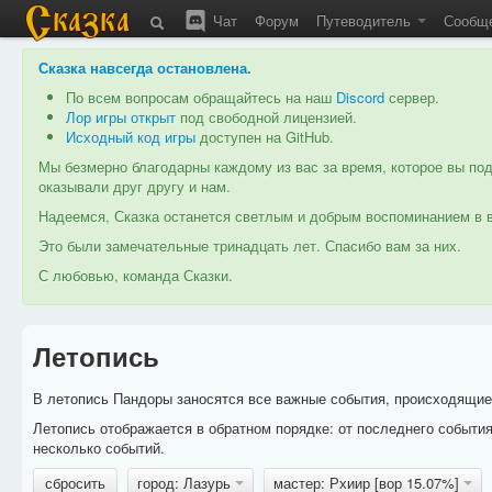
Чат
Форум
Путеводитель
Сообщ
Сказка навсегда остановлена
.
По всем вопросам обращайтесь на наш
Discord
сервер.
Лор игры открыт
под свободной лицензией.
Исходный код игры
доступен на GitHub.
Мы безмерно благодарны каждому из вас за время, которое вы под
оказывали друг другу и нам.
Надеемся, Сказка останется светлым и добрым воспоминанием в в
Это были замечательные тринадцать лет. Спасибо вам за них.
С любовью, команда Сказки.
Летопись
В летопись Пандоры заносятся все важные события, происходящие в
Летопись отображается в обратном порядке: от последнего событи
несколько событий.
сбросить
город: Лазурь
мастер: Рхиир [вор 15.07%]