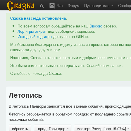
Чат
Форум
Путеводитель
Сообщ
Сказка навсегда остановлена
.
По всем вопросам обращайтесь на наш
Discord
сервер.
Лор игры открыт
под свободной лицензией.
Исходный код игры
доступен на GitHub.
Мы безмерно благодарны каждому из вас за время, которое вы под
оказывали друг другу и нам.
Надеемся, Сказка останется светлым и добрым воспоминанием в в
Это были замечательные тринадцать лет. Спасибо вам за них.
С любовью, команда Сказки.
Летопись
В летопись Пандоры заносятся все важные события, происходящие в
Летопись отображается в обратном порядке: от последнего событи
несколько событий.
сбросить
город: Гориндор
мастер: Рхиир [вор 15.07%]