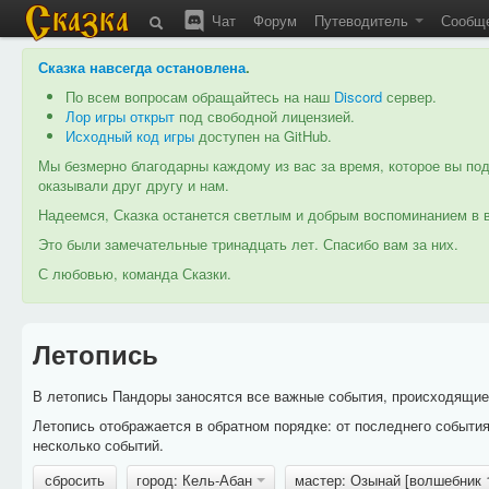
Чат
Форум
Путеводитель
Сообщ
Сказка навсегда остановлена
.
По всем вопросам обращайтесь на наш
Discord
сервер.
Лор игры открыт
под свободной лицензией.
Исходный код игры
доступен на GitHub.
Мы безмерно благодарны каждому из вас за время, которое вы под
оказывали друг другу и нам.
Надеемся, Сказка останется светлым и добрым воспоминанием в в
Это были замечательные тринадцать лет. Спасибо вам за них.
С любовью, команда Сказки.
Летопись
В летопись Пандоры заносятся все важные события, происходящие в
Летопись отображается в обратном порядке: от последнего событи
несколько событий.
сбросить
город: Кель-Абан
мастер: Озынай [волшебник