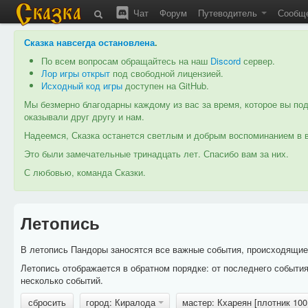
Чат
Форум
Путеводитель
Сообщ
Сказка навсегда остановлена
.
По всем вопросам обращайтесь на наш
Discord
сервер.
Лор игры открыт
под свободной лицензией.
Исходный код игры
доступен на GitHub.
Мы безмерно благодарны каждому из вас за время, которое вы под
оказывали друг другу и нам.
Надеемся, Сказка останется светлым и добрым воспоминанием в в
Это были замечательные тринадцать лет. Спасибо вам за них.
С любовью, команда Сказки.
Летопись
В летопись Пандоры заносятся все важные события, происходящие в
Летопись отображается в обратном порядке: от последнего событи
несколько событий.
сбросить
город: Киралода
мастер: Кхареян [плотник 10