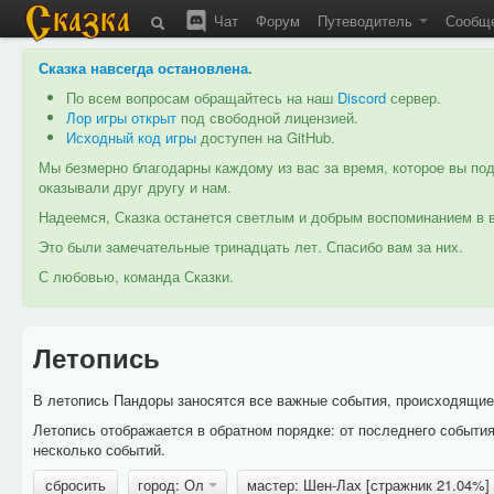
Чат
Форум
Путеводитель
Сообщ
Сказка навсегда остановлена
.
По всем вопросам обращайтесь на наш
Discord
сервер.
Лор игры открыт
под свободной лицензией.
Исходный код игры
доступен на GitHub.
Мы безмерно благодарны каждому из вас за время, которое вы под
оказывали друг другу и нам.
Надеемся, Сказка останется светлым и добрым воспоминанием в в
Это были замечательные тринадцать лет. Спасибо вам за них.
С любовью, команда Сказки.
Летопись
В летопись Пандоры заносятся все важные события, происходящие в
Летопись отображается в обратном порядке: от последнего событи
несколько событий.
сбросить
город: Ол
мастер: Шен-Лах [стражник 21.04%]