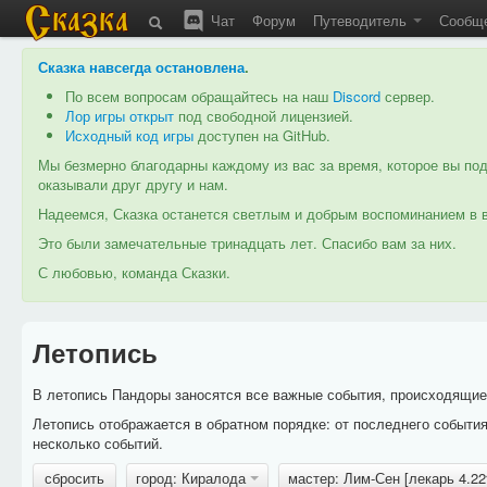
Чат
Форум
Путеводитель
Сообщ
Сказка навсегда остановлена
.
По всем вопросам обращайтесь на наш
Discord
сервер.
Лор игры открыт
под свободной лицензией.
Исходный код игры
доступен на GitHub.
Мы безмерно благодарны каждому из вас за время, которое вы под
оказывали друг другу и нам.
Надеемся, Сказка останется светлым и добрым воспоминанием в в
Это были замечательные тринадцать лет. Спасибо вам за них.
С любовью, команда Сказки.
Летопись
В летопись Пандоры заносятся все важные события, происходящие в
Летопись отображается в обратном порядке: от последнего событи
несколько событий.
сбросить
город: Киралода
мастер: Лим-Сен [лекарь 4.2