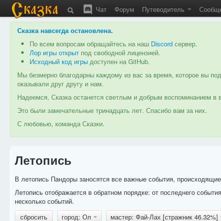
Чат
Форум
Путеводитель
Сообщ
Сказка навсегда остановлена
.
По всем вопросам обращайтесь на наш
Discord
сервер.
Лор игры открыт
под свободной лицензией.
Исходный код игры
доступен на GitHub.
Мы безмерно благодарны каждому из вас за время, которое вы под
оказывали друг другу и нам.
Надеемся, Сказка останется светлым и добрым воспоминанием в в
Это были замечательные тринадцать лет. Спасибо вам за них.
С любовью, команда Сказки.
Летопись
В летопись Пандоры заносятся все важные события, происходящие в
Летопись отображается в обратном порядке: от последнего событи
несколько событий.
сбросить
город: Ол
мастер: Фай-Лах [стражник 46.32%]