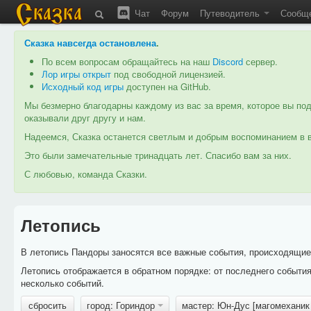
Чат
Форум
Путеводитель
Сообщ
Сказка навсегда остановлена
.
По всем вопросам обращайтесь на наш
Discord
сервер.
Лор игры открыт
под свободной лицензией.
Исходный код игры
доступен на GitHub.
Мы безмерно благодарны каждому из вас за время, которое вы под
оказывали друг другу и нам.
Надеемся, Сказка останется светлым и добрым воспоминанием в в
Это были замечательные тринадцать лет. Спасибо вам за них.
С любовью, команда Сказки.
Летопись
В летопись Пандоры заносятся все важные события, происходящие в
Летопись отображается в обратном порядке: от последнего событи
несколько событий.
сбросить
город: Гориндор
мастер: Юн-Дус [магомеханик