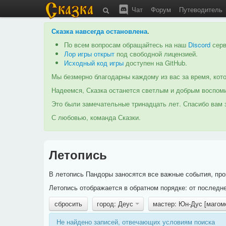
Чат
Форум
Путеводитель
Сказка навсегда остановлена
.
По всем вопросам обращайтесь на наш
Discord
серв
Лор игры открыт
под свободной лицензией.
Исходный код игры
доступен на GitHub.
Мы безмерно благодарны каждому из вас за время, кото
Надеемся, Сказка останется светлым и добрым воспоми
Это были замечательные тринадцать лет. Спасибо вам з
С любовью, команда Сказки.
Летопись
В летопись Пандоры заносятся все важные события, про
Летопись отображается в обратном порядке: от последне
сбросить
город: Деус
мастер: Юн-Дус [магом
Не найдено записей, отвечающих условиям поиска