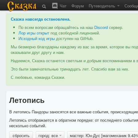
Чат
Форум
Путеводитель
Сообщ
Сказка навсегда остановлена
.
По всем вопросам обращайтесь на наш
Discord
сервер.
Лор игры открыт
под свободной лицензией.
Исходный код игры
доступен на GitHub.
Мы безмерно благодарны каждому из вас за время, которое вы под
оказывали друг другу и нам.
Надеемся, Сказка останется светлым и добрым воспоминанием в в
Это были замечательные тринадцать лет. Спасибо вам за них.
С любовью, команда Сказки.
Летопись
В летопись Пандоры заносятся все важные события, происходящие в
Летопись отображается в обратном порядке: от последнего событи
несколько событий.
сбросить
город: все
мастер: Юн-Дус [магомеханик 9.43