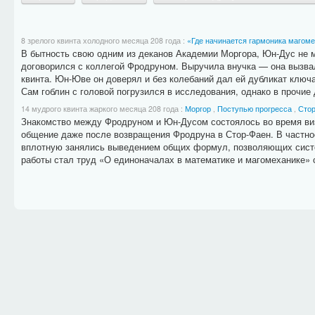
8 зрелого квинта холодного месяца 208 года
:
«Где начинается гармоника магомех
В бытность свою одним из деканов Академии Моргора, Юн-Дус не 
договорился с коллегой Фродруном. Выручила внучка — она вызва
квинта. Юн-Юве он доверял и без колебаний дал ей дубликат ключа
Сам гоблин с головой погрузился в исследования, однако в прочие
14 мудрого квинта жаркого месяца 208 года
:
Моргор
,
Поступью прогресса
,
Сто
Знакомство между Фродруном и Юн-Дусом состоялось во время виз
общение даже после возвращения Фродруна в Стор-Фаен. В частнос
вплотную занялись выведением общих формул, позволяющих систе
работы стал труд «О единоначалах в математике и магомеханике»