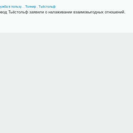
ужба в пользу.
,
Толнир
,
Тьёстольф
товод Тьёстольф заявили о налаживании взаимовыгодных отношений.