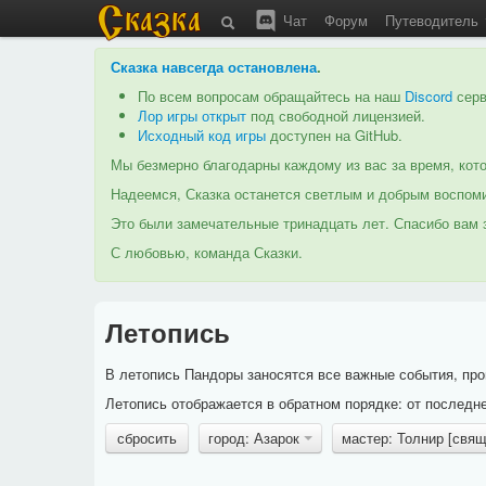
Чат
Форум
Путеводитель
Сказка навсегда остановлена
.
По всем вопросам обращайтесь на наш
Discord
серв
Лор игры открыт
под свободной лицензией.
Исходный код игры
доступен на GitHub.
Мы безмерно благодарны каждому из вас за время, кото
Надеемся, Сказка останется светлым и добрым воспоми
Это были замечательные тринадцать лет. Спасибо вам з
С любовью, команда Сказки.
Летопись
В летопись Пандоры заносятся все важные события, про
Летопись отображается в обратном порядке: от последне
сбросить
город: Азарок
мастер: Толнир [свя