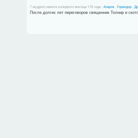
7 мудрого квинта холодного месяца 176 года
:
Азарок
,
Гориндор
,
Др
После долгих лет переговоров священник Толнир и ско