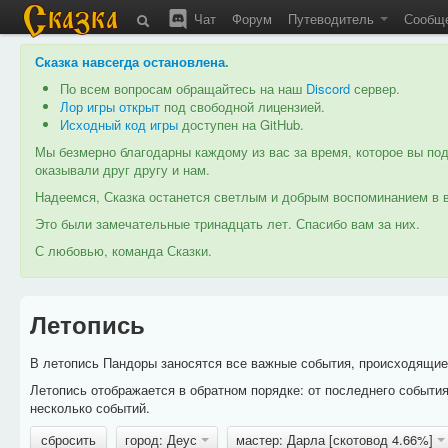
Чат
Форум
Путеводитель
Сообщ
Сказка навсегда остановлена
.
По всем вопросам обращайтесь на наш
Discord
сервер.
Лор игры открыт
под свободной лицензией.
Исходный код игры
доступен на GitHub.
Мы безмерно благодарны каждому из вас за время, которое вы под
оказывали друг другу и нам.
Надеемся, Сказка останется светлым и добрым воспоминанием в в
Это были замечательные тринадцать лет. Спасибо вам за них.
С любовью, команда Сказки.
Летопись
В летопись Пандоры заносятся все важные события, происходящие в
Летопись отображается в обратном порядке: от последнего событи
несколько событий.
сбросить
город: Деус
мастер: Дарла [скотовод 4.66%]