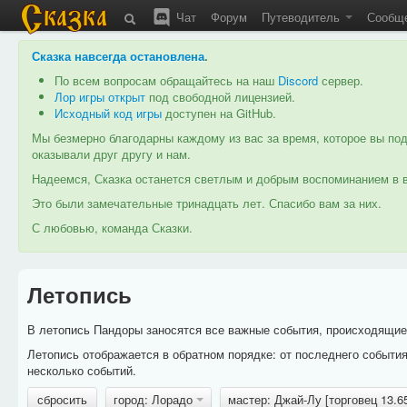
Чат
Форум
Путеводитель
Сообщ
Сказка навсегда остановлена
.
По всем вопросам обращайтесь на наш
Discord
сервер.
Лор игры открыт
под свободной лицензией.
Исходный код игры
доступен на GitHub.
Мы безмерно благодарны каждому из вас за время, которое вы под
оказывали друг другу и нам.
Надеемся, Сказка останется светлым и добрым воспоминанием в в
Это были замечательные тринадцать лет. Спасибо вам за них.
С любовью, команда Сказки.
Летопись
В летопись Пандоры заносятся все важные события, происходящие в
Летопись отображается в обратном порядке: от последнего событи
несколько событий.
сбросить
город: Лорадо
мастер: Джай-Лу [торговец 13.