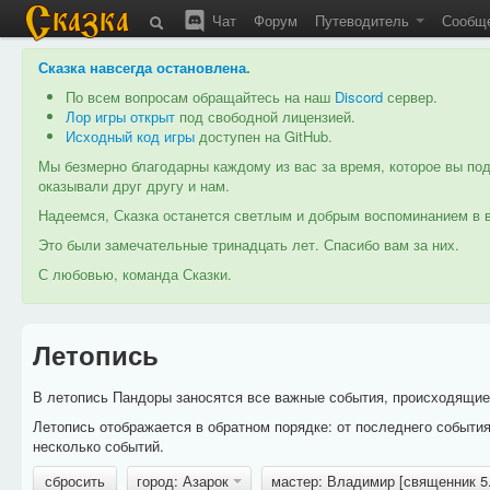
Чат
Форум
Путеводитель
Сообщ
Сказка навсегда остановлена
.
По всем вопросам обращайтесь на наш
Discord
сервер.
Лор игры открыт
под свободной лицензией.
Исходный код игры
доступен на GitHub.
Мы безмерно благодарны каждому из вас за время, которое вы под
оказывали друг другу и нам.
Надеемся, Сказка останется светлым и добрым воспоминанием в в
Это были замечательные тринадцать лет. Спасибо вам за них.
С любовью, команда Сказки.
Летопись
В летопись Пандоры заносятся все важные события, происходящие в
Летопись отображается в обратном порядке: от последнего событи
несколько событий.
сбросить
город: Азарок
мастер: Владимир [священник 