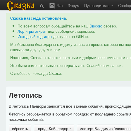
Чат
Форум
Путеводитель
Сообщ
Сказка навсегда остановлена
.
По всем вопросам обращайтесь на наш
Discord
сервер.
Лор игры открыт
под свободной лицензией.
Исходный код игры
доступен на GitHub.
Мы безмерно благодарны каждому из вас за время, которое вы под
оказывали друг другу и нам.
Надеемся, Сказка останется светлым и добрым воспоминанием в в
Это были замечательные тринадцать лет. Спасибо вам за них.
С любовью, команда Сказки.
Летопись
В летопись Пандоры заносятся все важные события, происходящие в
Летопись отображается в обратном порядке: от последнего событи
несколько событий.
сбросить
город: Кайлердор
мастер: Владимир [священн