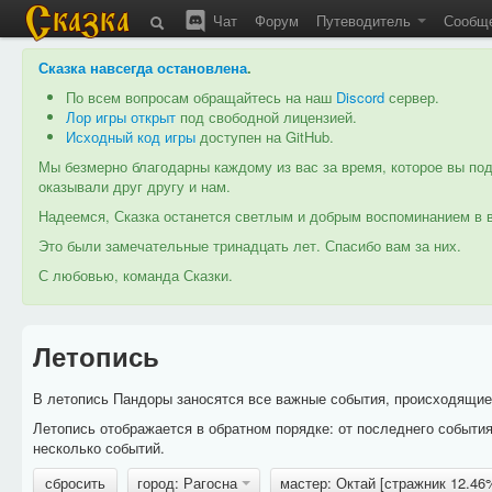
Чат
Форум
Путеводитель
Сообщ
Сказка навсегда остановлена
.
По всем вопросам обращайтесь на наш
Discord
сервер.
Лор игры открыт
под свободной лицензией.
Исходный код игры
доступен на GitHub.
Мы безмерно благодарны каждому из вас за время, которое вы под
оказывали друг другу и нам.
Надеемся, Сказка останется светлым и добрым воспоминанием в в
Это были замечательные тринадцать лет. Спасибо вам за них.
С любовью, команда Сказки.
Летопись
В летопись Пандоры заносятся все важные события, происходящие в
Летопись отображается в обратном порядке: от последнего событи
несколько событий.
сбросить
город: Рагосна
мастер: Октай [стражник 12.4