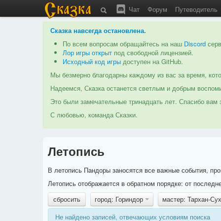
Чат
Форум
Путеводитель
Сказка навсегда остановлена
.
По всем вопросам обращайтесь на наш
Discord
серв
Лор игры открыт
под свободной лицензией.
Исходный код игры
доступен на GitHub.
Мы безмерно благодарны каждому из вас за время, кото
Надеемся, Сказка останется светлым и добрым воспоми
Это были замечательные тринадцать лет. Спасибо вам з
С любовью, команда Сказки.
Летопись
В летопись Пандоры заносятся все важные события, про
Летопись отображается в обратном порядке: от последне
сбросить
город: Гориндор
мастер: Тархан-Су
Не найдено записей, отвечающих условиям поиска