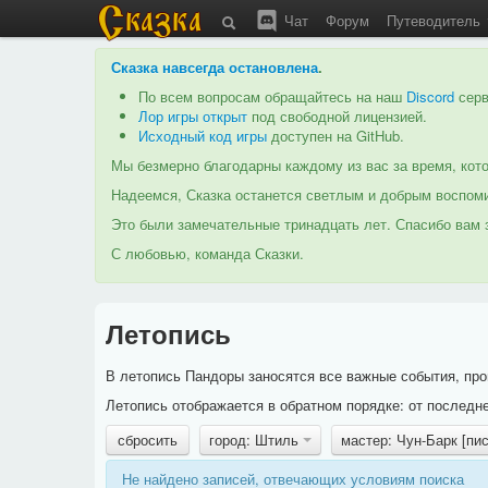
Чат
Форум
Путеводитель
Сказка навсегда остановлена
.
По всем вопросам обращайтесь на наш
Discord
серв
Лор игры открыт
под свободной лицензией.
Исходный код игры
доступен на GitHub.
Мы безмерно благодарны каждому из вас за время, кото
Надеемся, Сказка останется светлым и добрым воспоми
Это были замечательные тринадцать лет. Спасибо вам з
С любовью, команда Сказки.
Летопись
В летопись Пандоры заносятся все важные события, про
Летопись отображается в обратном порядке: от последне
сбросить
город: Штиль
мастер: Чун-Барк [пи
Не найдено записей, отвечающих условиям поиска