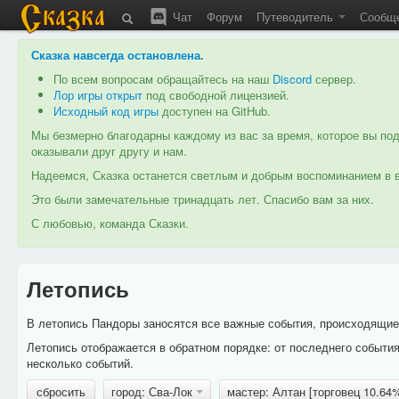
Чат
Форум
Путеводитель
Сообщ
Сказка навсегда остановлена
.
По всем вопросам обращайтесь на наш
Discord
сервер.
Лор игры открыт
под свободной лицензией.
Исходный код игры
доступен на GitHub.
Мы безмерно благодарны каждому из вас за время, которое вы под
оказывали друг другу и нам.
Надеемся, Сказка останется светлым и добрым воспоминанием в в
Это были замечательные тринадцать лет. Спасибо вам за них.
С любовью, команда Сказки.
Летопись
В летопись Пандоры заносятся все важные события, происходящие в
Летопись отображается в обратном порядке: от последнего событи
несколько событий.
сбросить
город: Сва-Лок
мастер: Алтан [торговец 10.64