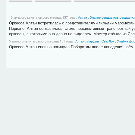
10 мудрого квинта сырого месяца 157 года
:
Алтан
,
Златое сердце иль сердце из
Оркесса Алтан встретилась с представителями гильдии магомехани
Нериэне. Алтан согласилась: столь перспективный транспортный уз
оркессы, с которыми она давно не виделась. Мастер отбыла из Сва
5 зрелого квинта сырого месяца 151 года
:
Алтан
,
Лар’дин
,
Сва-Лок
,
Улыбка фо
Оркесса Алтан спешно покинула Поборотим после нападения наёмны