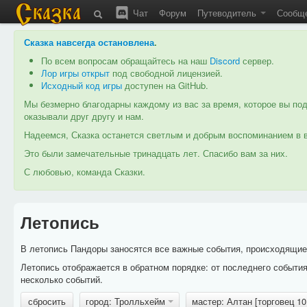
Чат
Форум
Путеводитель
Сообщ
Сказка навсегда остановлена
.
По всем вопросам обращайтесь на наш
Discord
сервер.
Лор игры открыт
под свободной лицензией.
Исходный код игры
доступен на GitHub.
Мы безмерно благодарны каждому из вас за время, которое вы под
оказывали друг другу и нам.
Надеемся, Сказка останется светлым и добрым воспоминанием в в
Это были замечательные тринадцать лет. Спасибо вам за них.
С любовью, команда Сказки.
Летопись
В летопись Пандоры заносятся все важные события, происходящие в
Летопись отображается в обратном порядке: от последнего событи
несколько событий.
сбросить
город: Тролльхейм
мастер: Алтан [торговец 1