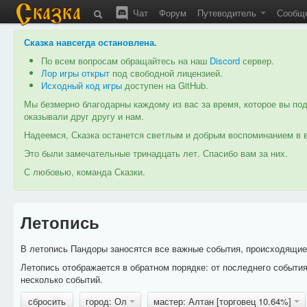
Чат
Форум
Путеводитель
Сообщ
Сказка навсегда остановлена
.
По всем вопросам обращайтесь на наш
Discord
сервер.
Лор игры открыт
под свободной лицензией.
Исходный код игры
доступен на GitHub.
Мы безмерно благодарны каждому из вас за время, которое вы под
оказывали друг другу и нам.
Надеемся, Сказка останется светлым и добрым воспоминанием в в
Это были замечательные тринадцать лет. Спасибо вам за них.
С любовью, команда Сказки.
Летопись
В летопись Пандоры заносятся все важные события, происходящие в
Летопись отображается в обратном порядке: от последнего событи
несколько событий.
сбросить
город: Ол
мастер: Алтан [торговец 10.64%]