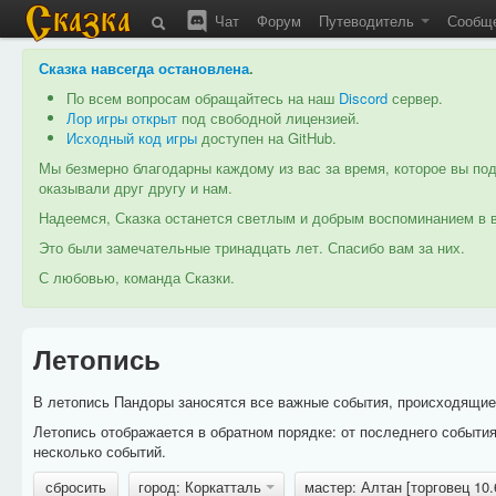
Чат
Форум
Путеводитель
Сообщ
Сказка навсегда остановлена
.
По всем вопросам обращайтесь на наш
Discord
сервер.
Лор игры открыт
под свободной лицензией.
Исходный код игры
доступен на GitHub.
Мы безмерно благодарны каждому из вас за время, которое вы под
оказывали друг другу и нам.
Надеемся, Сказка останется светлым и добрым воспоминанием в в
Это были замечательные тринадцать лет. Спасибо вам за них.
С любовью, команда Сказки.
Летопись
В летопись Пандоры заносятся все важные события, происходящие в
Летопись отображается в обратном порядке: от последнего событи
несколько событий.
сбросить
город: Коркатталь
мастер: Алтан [торговец 10