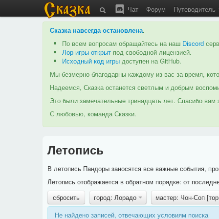
Чат
Форум
Путеводитель
Сказка навсегда остановлена
.
По всем вопросам обращайтесь на наш
Discord
серв
Лор игры открыт
под свободной лицензией.
Исходный код игры
доступен на GitHub.
Мы безмерно благодарны каждому из вас за время, кото
Надеемся, Сказка останется светлым и добрым воспоми
Это были замечательные тринадцать лет. Спасибо вам з
С любовью, команда Сказки.
Летопись
В летопись Пандоры заносятся все важные события, про
Летопись отображается в обратном порядке: от последне
сбросить
город: Лорадо
мастер: Чон-Соп [то
Не найдено записей, отвечающих условиям поиска