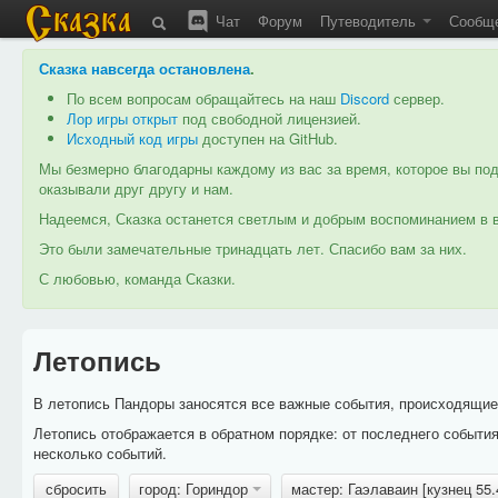
Чат
Форум
Путеводитель
Сообщ
Сказка навсегда остановлена
.
По всем вопросам обращайтесь на наш
Discord
сервер.
Лор игры открыт
под свободной лицензией.
Исходный код игры
доступен на GitHub.
Мы безмерно благодарны каждому из вас за время, которое вы под
оказывали друг другу и нам.
Надеемся, Сказка останется светлым и добрым воспоминанием в в
Это были замечательные тринадцать лет. Спасибо вам за них.
С любовью, команда Сказки.
Летопись
В летопись Пандоры заносятся все важные события, происходящие в
Летопись отображается в обратном порядке: от последнего событи
несколько событий.
сбросить
город: Гориндор
мастер: Гаэлаваин [кузнец 55