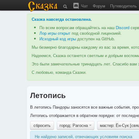
Чат
Форум
Путеводитель
Сказка навсегда остановлена
.
По всем вопросам обращайтесь на наш
Discord
серв
Лор игры открыт
под свободной лицензией.
Исходный код игры
доступен на GitHub.
Мы безмерно благодарны каждому из вас за время, кото
Надеемся, Сказка останется светлым и добрым воспоми
Это были замечательные тринадцать лет. Спасибо вам з
С любовью, команда Сказки.
Летопись
В летопись Пандоры заносятся все важные события, про
Летопись отображается в обратном порядке: от последне
сбросить
город: Рагосна
мастер: Ён-Сук [св
Не найдено записей, отвечающих условиям поиска