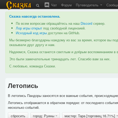
Чат
Форум
Путеводитель
Сообщ
Сказка навсегда остановлена
.
По всем вопросам обращайтесь на наш
Discord
сервер.
Лор игры открыт
под свободной лицензией.
Исходный код игры
доступен на GitHub.
Мы безмерно благодарны каждому из вас за время, которое вы под
оказывали друг другу и нам.
Надеемся, Сказка останется светлым и добрым воспоминанием в в
Это были замечательные тринадцать лет. Спасибо вам за них.
С любовью, команда Сказки.
Летопись
В летопись Пандоры заносятся все важные события, происходящие в
Летопись отображается в обратном порядке: от последнего событи
несколько событий.
сбросить
город: Руины
мастер: Тара [торговец 16.71%]