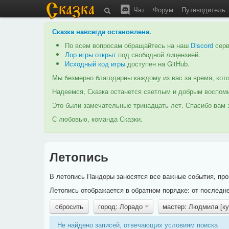
Чат
Форум
Путеводитель
Сказка навсегда остановлена
.
По всем вопросам обращайтесь на наш
Discord
серв
Лор игры открыт
под свободной лицензией.
Исходный код игры
доступен на GitHub.
Мы безмерно благодарны каждому из вас за время, кото
Надеемся, Сказка останется светлым и добрым воспоми
Это были замечательные тринадцать лет. Спасибо вам з
С любовью, команда Сказки.
Летопись
В летопись Пандоры заносятся все важные события, про
Летопись отображается в обратном порядке: от последне
сбросить
город: Лорадо
мастер: Людмила [к
Не найдено записей, отвечающих условиям поиска