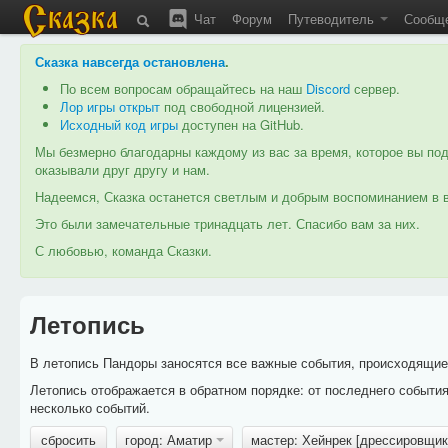
Чат
Форум
Путеводитель
Сообщ
Сказка навсегда остановлена
.
По всем вопросам обращайтесь на наш
Discord
сервер.
Лор игры открыт
под свободной лицензией.
Исходный код игры
доступен на GitHub.
Мы безмерно благодарны каждому из вас за время, которое вы под
оказывали друг другу и нам.
Надеемся, Сказка останется светлым и добрым воспоминанием в в
Это были замечательные тринадцать лет. Спасибо вам за них.
С любовью, команда Сказки.
Летопись
В летопись Пандоры заносятся все важные события, происходящие в
Летопись отображается в обратном порядке: от последнего событи
несколько событий.
сбросить
город: Аматир
мастер: Хейнрек [дрессировщи