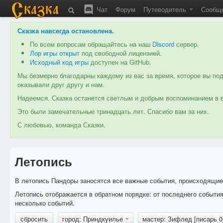
Чат
Форум
Путеводитель
Сообщ
Сказка навсегда остановлена
.
По всем вопросам обращайтесь на наш
Discord
сервер.
Лор игры открыт
под свободной лицензией.
Исходный код игры
доступен на GitHub.
Мы безмерно благодарны каждому из вас за время, которое вы под
оказывали друг другу и нам.
Надеемся, Сказка останется светлым и добрым воспоминанием в в
Это были замечательные тринадцать лет. Спасибо вам за них.
С любовью, команда Сказки.
Летопись
В летопись Пандоры заносятся все важные события, происходящие в
Летопись отображается в обратном порядке: от последнего событи
несколько событий.
сбросить
город: Приндкуилье
мастер: Зифлед [писарь 