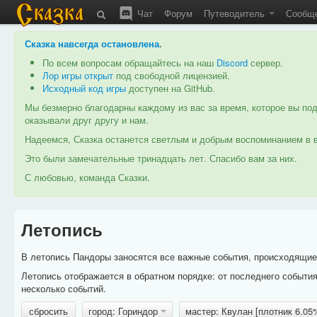
Чат
Форум
Путеводитель
Сообщ
Сказка навсегда остановлена
.
По всем вопросам обращайтесь на наш
Discord
сервер.
Лор игры открыт
под свободной лицензией.
Исходный код игры
доступен на GitHub.
Мы безмерно благодарны каждому из вас за время, которое вы под
оказывали друг другу и нам.
Надеемся, Сказка останется светлым и добрым воспоминанием в в
Это были замечательные тринадцать лет. Спасибо вам за них.
С любовью, команда Сказки.
Летопись
В летопись Пандоры заносятся все важные события, происходящие в
Летопись отображается в обратном порядке: от последнего событи
несколько событий.
сбросить
город: Гориндор
мастер: Квулан [плотник 6.0