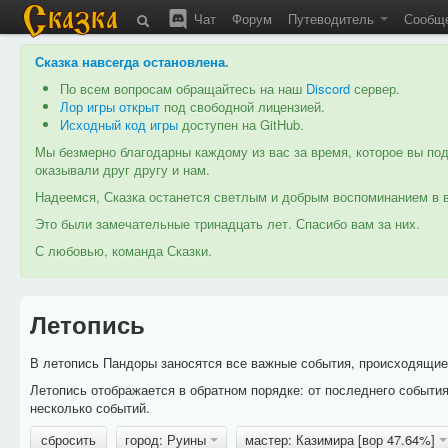
Чат
Форум
Путеводитель
Сообщ
Сказка навсегда остановлена
.
По всем вопросам обращайтесь на наш
Discord
сервер.
Лор игры открыт
под свободной лицензией.
Исходный код игры
доступен на GitHub.
Мы безмерно благодарны каждому из вас за время, которое вы под
оказывали друг другу и нам.
Надеемся, Сказка останется светлым и добрым воспоминанием в в
Это были замечательные тринадцать лет. Спасибо вам за них.
С любовью, команда Сказки.
Летопись
В летопись Пандоры заносятся все важные события, происходящие в
Летопись отображается в обратном порядке: от последнего событи
несколько событий.
сбросить
город: Руины
мастер: Казимира [вор 47.64%]