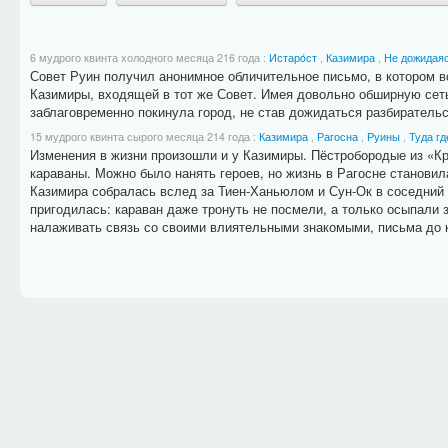
6 мудрого квинта холодного месяца 216 года
:
Истарóст
,
Казимира
,
Не дожидаяс
Совет Руин получил анонимное обличительное письмо, в котором 
Казимиры, входящей в тот же Совет. Имея довольно обширную сеть 
заблаговременно покинула город, не став дожидаться разбирательс
15 мудрого квинта сырого месяца 214 года
:
Казимира
,
Рагосна
,
Руины
,
Туда гд
Изменения в жизни произошли и у Казимиры. Пёстробородые из «Кр
караваны. Можно было нанять героев, но жизнь в Рагосне становил
Казимира собралась вслед за Тиен-Ханьюлом и Сун-Ок в соседний г
пригодилась: караван даже тронуть не посмели, а только осыпали 
налаживать связь со своими влиятельными знакомыми, письма до к