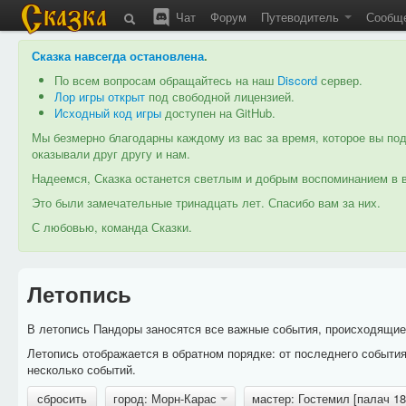
Чат
Форум
Путеводитель
Сообщ
Сказка навсегда остановлена
.
По всем вопросам обращайтесь на наш
Discord
сервер.
Лор игры открыт
под свободной лицензией.
Исходный код игры
доступен на GitHub.
Мы безмерно благодарны каждому из вас за время, которое вы под
оказывали друг другу и нам.
Надеемся, Сказка останется светлым и добрым воспоминанием в в
Это были замечательные тринадцать лет. Спасибо вам за них.
С любовью, команда Сказки.
Летопись
В летопись Пандоры заносятся все важные события, происходящие в
Летопись отображается в обратном порядке: от последнего событи
несколько событий.
сбросить
город: Морн-Карас
мастер: Гостемил [палач 1