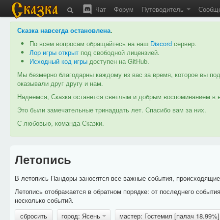
Чат
Форум
Путеводитель
Сообщ
Сказка навсегда остановлена
.
По всем вопросам обращайтесь на наш
Discord
сервер.
Лор игры открыт
под свободной лицензией.
Исходный код игры
доступен на GitHub.
Мы безмерно благодарны каждому из вас за время, которое вы под
оказывали друг другу и нам.
Надеемся, Сказка останется светлым и добрым воспоминанием в в
Это были замечательные тринадцать лет. Спасибо вам за них.
С любовью, команда Сказки.
Летопись
В летопись Пандоры заносятся все важные события, происходящие в
Летопись отображается в обратном порядке: от последнего событи
несколько событий.
сбросить
город: Ясень
мастер: Гостемил [палач 18.99%