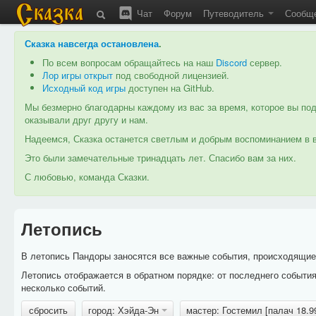
Чат
Форум
Путеводитель
Сообщ
Сказка навсегда остановлена
.
По всем вопросам обращайтесь на наш
Discord
сервер.
Лор игры открыт
под свободной лицензией.
Исходный код игры
доступен на GitHub.
Мы безмерно благодарны каждому из вас за время, которое вы под
оказывали друг другу и нам.
Надеемся, Сказка останется светлым и добрым воспоминанием в в
Это были замечательные тринадцать лет. Спасибо вам за них.
С любовью, команда Сказки.
Летопись
В летопись Пандоры заносятся все важные события, происходящие в
Летопись отображается в обратном порядке: от последнего событи
несколько событий.
сбросить
город: Хэйда-Эн
мастер: Гостемил [палач 18.