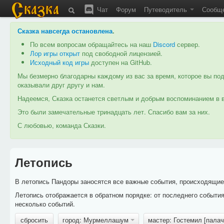
Чат
Форум
Путеводитель
Сообщ
Сказка навсегда остановлена
.
По всем вопросам обращайтесь на наш
Discord
сервер.
Лор игры открыт
под свободной лицензией.
Исходный код игры
доступен на GitHub.
Мы безмерно благодарны каждому из вас за время, которое вы под
оказывали друг другу и нам.
Надеемся, Сказка останется светлым и добрым воспоминанием в в
Это были замечательные тринадцать лет. Спасибо вам за них.
С любовью, команда Сказки.
Летопись
В летопись Пандоры заносятся все важные события, происходящие в
Летопись отображается в обратном порядке: от последнего событи
несколько событий.
сбросить
город: Мурмеллашум
мастер: Гостемил [пала