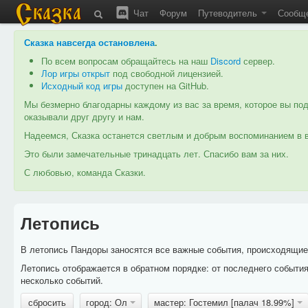
Чат
Форум
Путеводитель
Сообщ
Сказка навсегда остановлена
.
По всем вопросам обращайтесь на наш
Discord
сервер.
Лор игры открыт
под свободной лицензией.
Исходный код игры
доступен на GitHub.
Мы безмерно благодарны каждому из вас за время, которое вы под
оказывали друг другу и нам.
Надеемся, Сказка останется светлым и добрым воспоминанием в в
Это были замечательные тринадцать лет. Спасибо вам за них.
С любовью, команда Сказки.
Летопись
В летопись Пандоры заносятся все важные события, происходящие в
Летопись отображается в обратном порядке: от последнего событи
несколько событий.
сбросить
город: Ол
мастер: Гостемил [палач 18.99%]