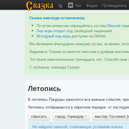
Чат
Форум
Путеводитель
Сказка навсегда остановлена
.
По всем вопросам обращайтесь на наш
Discord
серв
Лор игры открыт
под свободной лицензией.
Исходный код игры
доступен на GitHub.
Мы безмерно благодарны каждому из вас за время, кото
Надеемся, Сказка останется светлым и добрым воспоми
Это были замечательные тринадцать лет. Спасибо вам з
С любовью, команда Сказки.
Летопись
В летопись Пандоры заносятся все важные события, про
Летопись отображается в обратном порядке: от последне
сбросить
город: Гориндор
мастер: Гостемил 
Не найдено записей, отвечающих условиям поиска