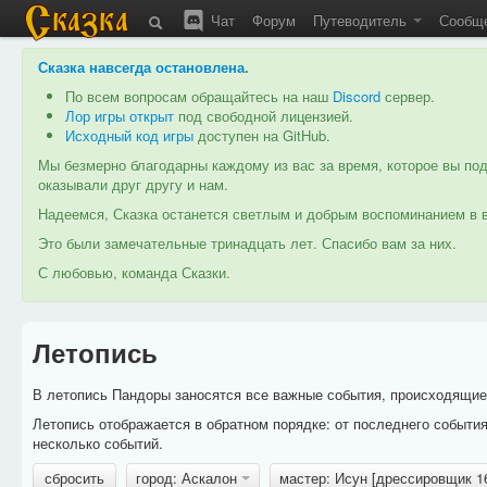
Чат
Форум
Путеводитель
Сообщ
Сказка навсегда остановлена
.
По всем вопросам обращайтесь на наш
Discord
сервер.
Лор игры открыт
под свободной лицензией.
Исходный код игры
доступен на GitHub.
Мы безмерно благодарны каждому из вас за время, которое вы под
оказывали друг другу и нам.
Надеемся, Сказка останется светлым и добрым воспоминанием в в
Это были замечательные тринадцать лет. Спасибо вам за них.
С любовью, команда Сказки.
Летопись
В летопись Пандоры заносятся все важные события, происходящие в
Летопись отображается в обратном порядке: от последнего событи
несколько событий.
сбросить
город: Аскалон
мастер: Исун [дрессировщик 