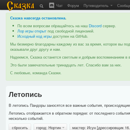
Чат
Форум
Путеводитель
Сообщ
Сказка навсегда остановлена
.
По всем вопросам обращайтесь на наш
Discord
сервер.
Лор игры открыт
под свободной лицензией.
Исходный код игры
доступен на GitHub.
Мы безмерно благодарны каждому из вас за время, которое вы под
оказывали друг другу и нам.
Надеемся, Сказка останется светлым и добрым воспоминанием в в
Это были замечательные тринадцать лет. Спасибо вам за них.
С любовью, команда Сказки.
Летопись
В летопись Пандоры заносятся все важные события, происходящие в
Летопись отображается в обратном порядке: от последнего событи
несколько событий.
сбросить
город: Нортин
мастер: Исун [дрессировщик 16