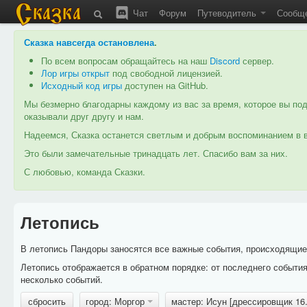
Чат
Форум
Путеводитель
Сообщ
Сказка навсегда остановлена
.
По всем вопросам обращайтесь на наш
Discord
сервер.
Лор игры открыт
под свободной лицензией.
Исходный код игры
доступен на GitHub.
Мы безмерно благодарны каждому из вас за время, которое вы под
оказывали друг другу и нам.
Надеемся, Сказка останется светлым и добрым воспоминанием в в
Это были замечательные тринадцать лет. Спасибо вам за них.
С любовью, команда Сказки.
Летопись
В летопись Пандоры заносятся все важные события, происходящие в
Летопись отображается в обратном порядке: от последнего событи
несколько событий.
сбросить
город: Моргор
мастер: Исун [дрессировщик 1