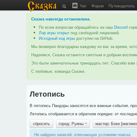
Чат
Форум
Путеводитель
Сказка навсегда остановлена
.
По всем вопросам обращайтесь на наш
Discord
серв
Лор игры открыт
под свободной лицензией.
Исходный код игры
доступен на GitHub.
Мы безмерно благодарны каждому из вас за время, кото
Надеемся, Сказка останется светлым и добрым воспоми
Это были замечательные тринадцать лет. Спасибо вам з
С любовью, команда Сказки.
Летопись
В летопись Пандоры заносятся все важные события, про
Летопись отображается в обратном порядке: от последне
сбросить
город: Руины
мастер: Боке [магоме
Не найдено записей, отвечающих условиям поиска