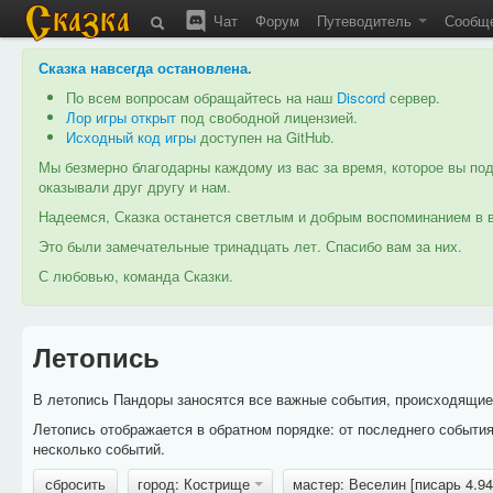
Чат
Форум
Путеводитель
Сообщ
Сказка навсегда остановлена
.
По всем вопросам обращайтесь на наш
Discord
сервер.
Лор игры открыт
под свободной лицензией.
Исходный код игры
доступен на GitHub.
Мы безмерно благодарны каждому из вас за время, которое вы под
оказывали друг другу и нам.
Надеемся, Сказка останется светлым и добрым воспоминанием в в
Это были замечательные тринадцать лет. Спасибо вам за них.
С любовью, команда Сказки.
Летопись
В летопись Пандоры заносятся все важные события, происходящие в
Летопись отображается в обратном порядке: от последнего событи
несколько событий.
сбросить
город: Кострище
мастер: Веселин [писарь 4.9